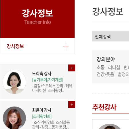
강사정보
강사정보
Teacher info
강사정보
강의분야
소통
리더십
변
노희숙 강사
건강/웃음
법정
[동기부여/자기계발]
- 감정/스트레스 관리 - 커뮤
니케이션 - 조직활성..
추천강사
최윤아 강사
[조직활성화]
- 조직역량강화, 조직갈등
관리 - 감정노동자 코칭, ..