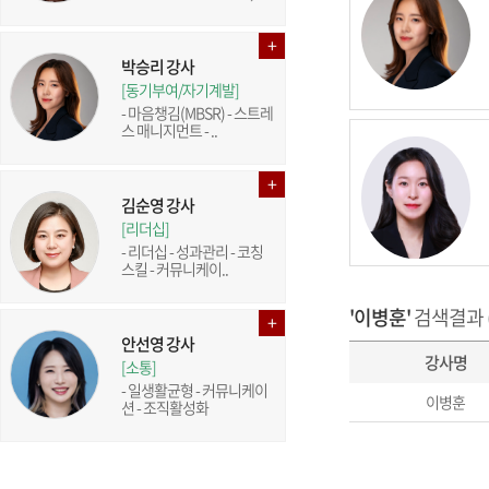
박승리 강사
[동기부여/자기계발]
- 마음챙김(MBSR) - 스트레
스 매니지먼트 - ..
김순영 강사
[리더십]
- 리더십 - 성과관리 - 코칭
스킬 - 커뮤니케이..
'이병훈'
검색결과 (
안선영 강사
강사명
[소통]
- 일생활균형 - 커뮤니케이
이병훈
션 - 조직활성화