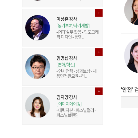
이상훈 강사
[동기부여/자기계발]
- PPT 실무 활용 - 인포그래
픽 디자인 - 동영..
엄명섭 강사
[변화/혁신]
- 인사전략 - 성과보상 - 채
용면접관교육 - 리..
'안전'
검
김지양 강사
[ 이미지메이킹]
- 매력자본 - 퍼스널컬러 -
퍼스널브랜딩