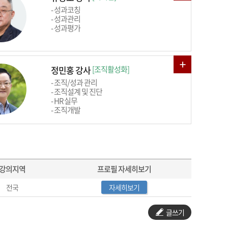
- 성과코칭
- 성과관리
- 성과평가
정민홍 강사
[조직활성화]
- 조직/성과 관리
- 조직설계 및 진단
- HR 실무
- 조직개발
강의지역
프로필 자세히보기
전국
자세히보기
글쓰기