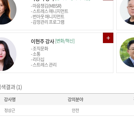
- 마음챙김(MBSR)
- 스트레스 매니지먼트
- 번아웃 매니지먼트
- 감정관리 프로그램
이현주 강사
[변화/혁신]
- 조직문화
- 소통
- 리더십
- 스트레스 관리
색결과 (1)
강사명
강의분야
정상근
안전