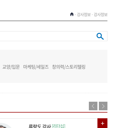
· 강사정보 · 강사정보
교양/입문
마케팅/세일즈
창의력/스토리텔링
류랑도 강사
[리더십]