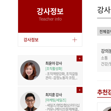
강사
강사정보
Teacher info
강사정보
강의
소통
최윤아 강사
건강/
[조직활성화]
- 조직역량강화, 조직갈등
관리 - 감정노동자 코칭, ..
추천
최지훈 강사
[마케팅/세일즈]
- 세일즈/영업/협상/리더십
- 커뮤니케이션/문제해결..