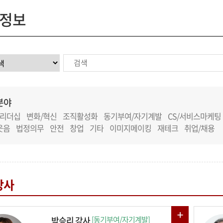
정보
분야
리더십
변화/혁신
조직활성화
동기부여/자기계발
CS/서비스마케팅
웃음
법정의무
안전
창업
기타
이미지메이킹
재테크
취업/채용
강사
박승리 강사
[동기부여/자기계발]