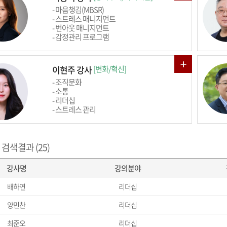
- 마음챙김(MBSR)
- 스트레스 매니지먼트
- 번아웃 매니지먼트
- 감정관리 프로그램
이현주 강사
[변화/혁신]
- 조직문화
- 소통
- 리더십
- 스트레스 관리
검색결과 (25)
강사명
강의분야
배하연
리더십
양민찬
리더십
최준오
리더십