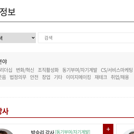
정보
분야
리더십
변화/혁신
조직활성화
동기부여/자기계발
CS/서비스마케팅
웃음
법정의무
안전
창업
기타
이미지메이킹
재테크
취업/채용
강사
박승리 강사
[동기부여/자기계발]