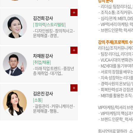
강의 분야
· 리더십: 팀장리더십
· 조직소통: 조직커
김건희 강사
· 심리/관계: MBTI, 
· VIP럭셔리 마케팅:
[ 창의력/스토리텔링]
· 브랜드인문학: 럭셔
- 디자인씽킹 - 창의적사고 -
문제해결 - 경영..
강의 주제(프로젝트 수
리더십/조직커뮤니케이
· 팀장 리더십, 리더
차재원 강사
· VUCA시대의 변화
[취업/채용]
· MZ세대를 동기부여
- 미래 직업 트렌드 - 중장년
· 서로의 장점을 배우
층 재취업 - 대기업..
· 지속 성장하는 리더
· 경력사원의 온보딩/
· 회복탄력성과 강점
김은진 강사
· MBTI를 활용한 조
[소통]
- 갈등관리 - 커뮤니케이션 -
VIP마케팅/럭셔리 브
문제해결 - 행동..
· VIP마케팅의 핵심과
· 브랜드 인문학_럭셔
회사언어로 말하라_스피치