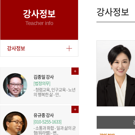
강사정보
강사정보
Teacher info
강사정보
김종일 강사
[법정의무]
- 청렴교육, 인구교육 - 노년
의 행복한 삶 - 안..
유규종 강사
[010-5255-1633]
- 소통과 화합 - 일과 삶의 균
형(워라밸) - 변..