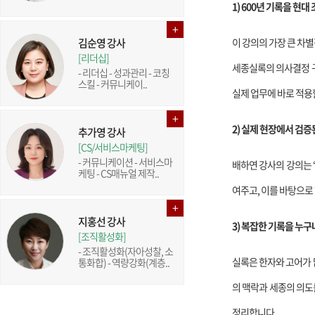
1) 600년 기록을 현
김순영 강사
이 강의의 가장 큰 차
[리더십]
세종실록의 의사결정 구
- 리더십 - 성과관리 - 코칭
스킬 - 커뮤니케이..
실제 업무에 바로 적용
2) 실제 현장에서 검증
추가영 강사
[CS/서비스마케팅]
- 커뮤니케이션 - 서비스마
배하연 강사의 강의는 
케팅 - CS매뉴얼 제작..
여주고, 이를 바탕으로
지홍선 강사
3) 복잡한 기록을 누
[조직활성화]
- 조직활성화(자아성찰, 소
실록은 한자와 고어가 
통화합) - 역량강화(계층..
의 맥락과 세종의 의도
정리합니다.