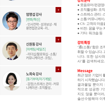
강의 분야
●
웃음유머
/
펀경영
/
●
조직활성화
:
조직
엄명섭 강사
●
스트레스 관리
:
[변화/혁신]
●
소통
/
커뮤니케이
●
CS:
고객의 마음
- 인사전략 - 성과보상 - 채
용면접관교육 - 리..
●
비전
:
꿈을 꾸는 
●
기타
:
워크숍 등
강의 특징
신원동 강사
‘
通
(
소통
)’
함은 조
[마케팅/세일즈]
휘할 수 있습니다
.
- 리더십/팔로워십 - 소통/
니다
.
또한 상사와
커뮤니케이션 - 코칭/..
사
’
를 검색하세요
.
Message
노희숙 강사
최근 많은 기업이 
[동기부여/자기계발]
하기 시작했습니다
- 감정/스트레스 관리 - 커뮤
결과물일 뿐이지 
니케이션 - 조직활성..
적으로 성공한 기
지도 않을 뿐더러
솔선수범해야 이