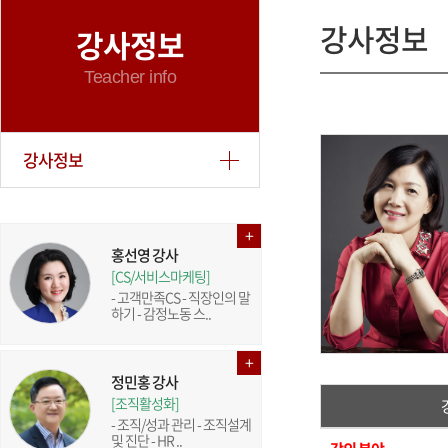
강사정보
강사정보
Teacher info
강사정보
홍선영 강사
[CS/서비스마케팅]
- 고객만족CS - 직장인의 말
하기 - 감정노동 스..
정민홍 강사
[조직활성화]
- 조직/성과 관리 - 조직설계
및 진단 - HR ..