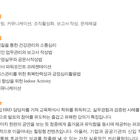
야
힐링
,
커뮤니케이션
,
조직활성화
,
보고서 작성
,
문제해결
제
질을 통한 건강관리와 소통심리
인 업무관리와 보고서 작성법
영실무와 공문서작성법
강사
파워포인트 프레젠테이션
스관리를 위한 회복탄력성과 긍정심리활용법
 향상을 위한
Indoor Activity
커뮤니케이션
e
업
HRD
담당자를 거쳐 교육학석사 학위를 취득하고
,
실무경험과 검증된 사례를
으로 발표와 참여를 유도하는 즐겁고 유쾌한 강의가 특징입니다
.
 마치 한편의 공연을 보는 듯 청중에게 즐거움과 유익함을 동시에 제공하는 퍼
적으로 이끌어내는 힐링형 컨텐츠입니다
.
아울러
,
기업과 공공기관의 신입 
 통해 효과적인 성과를 창출해 낼 수 있는 가장 실용적인 커리큘럼입니다
.