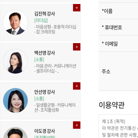
*
이름
김진혁 강사
[리더십]
- 마음성형 - 포용적 리더십
*
휴대번호
- 잡 크레프팅
*
이메일
백선영 강사
[소통]
- 마음 관리 - 커뮤니케이션
- 셀프리더십 - ..
주소
안선영 강사
[소통]
이용약관
- 일생활균형 - 커뮤니케이
션 - 조직활성화
이도경 강사
[조직활성화]