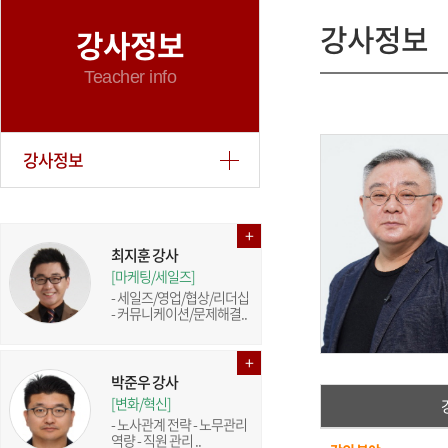
강사정보
강사정보
Teacher info
강사정보
최지훈 강사
[마케팅/세일즈]
- 세일즈/영업/협상/리더십
- 커뮤니케이션/문제해결..
박준우 강사
[변화/혁신]
- 노사관계 전략 - 노무관리
역량 - 직원 관리 ..