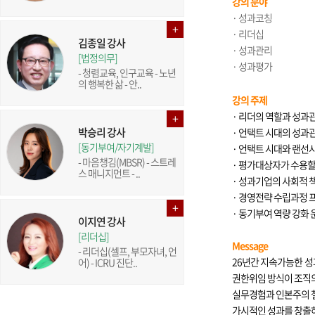
강의 분야
·
성과코칭
·
리더십
김종일 강사
·
성과관리
[법정의무]
·
성과평가
- 청렴교육, 인구교육 - 노년
의 행복한 삶 - 안..
강의 주제
· 리더의 역할과 성과
박승리 강사
· 언택트 시대의 성과
[동기부여/자기계발]
· 언택트 시대와 랜선
- 마음챙김(MBSR) - 스트레
· 평가대상자가 수용할
스 매니지먼트 - ..
· 성과기업의 사회적 
· 경영전략 수립과정 
· 동기부여 역량 강화 
이지연 강사
[리더십]
Message
- 리더십(셀프, 부모자녀, 언
26년간 지속가능한 
어) - ICRU 진단..
권한위임 방식이 조직의
실무경험과 인본주의 철
가시적인 성과를 창출하